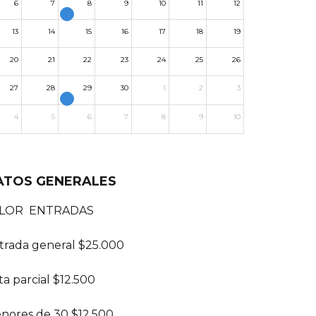
6
7
8
9
10
11
12
13
14
15
16
17
18
19
20
21
22
23
24
25
26
27
28
29
30
1
2
3
4
5
6
7
8
9
10
ATOS GENERALES
LOR ENTRADAS
trada general $25.000
ta parcial $12.500
nores de 30 $12.500