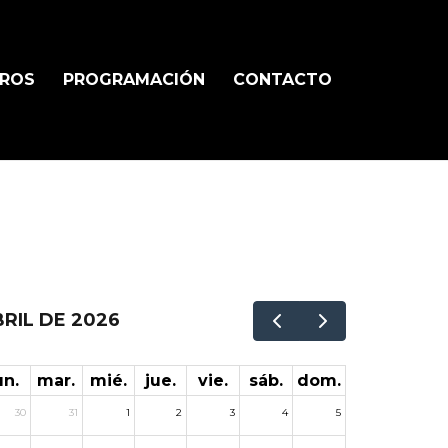
TROS
PROGRAMACIÓN
CONTACTO
RIL DE 2026
un.
mar.
mié.
jue.
vie.
sáb.
dom.
30
31
1
2
3
4
5