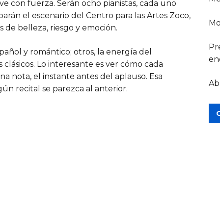
e con fuerza. Serán ocho pianistas, cada uno
arán el escenario del Centro para las Artes Zoco,
Mo
e belleza, riesgo y emoción.
Pr
pañol y romántico; otros, la energía del
en
s clásicos. Lo interesante es ver cómo cada
una nota, el instante antes del aplauso. Esa
Ab
gún recital se parezca al anterior.