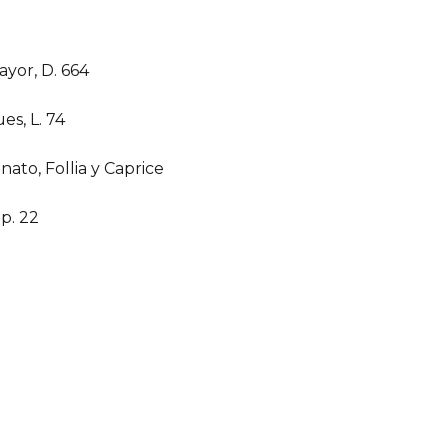
yor, D. 664
s, L. 74
ato, Follia y Caprice
Op. 22