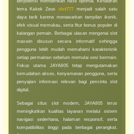
berpotensi memberikan hasil optimal. Kehadiran
tema Kakek Zeus
slot777
menjadi salah satu
daya tarik karena menawarkan tampilan ikonik,
efek visual memukau, serta fitur bonus populer di
kalangan pemain. Berbagai ulasan mengenai slot
maxwin disusun secara informatif sehingga
pengguna lebih mudah memahami karakteristik
setiap permainan sebelum memulai sesi bermain.
Fokus utama JAYA805 tetap mengutamakan
kemudahan akses, kenyamanan pengguna, serta
penyajian informasi relevan bagi pencinta slot
digital.
Sebagai situs slot modern, JAYA805 terus
meningkatkan kualitas layanan melalui sistem
navigasi sederhana, halaman responsif, serta
kompatibilitas tinggi pada berbagai perangkat.