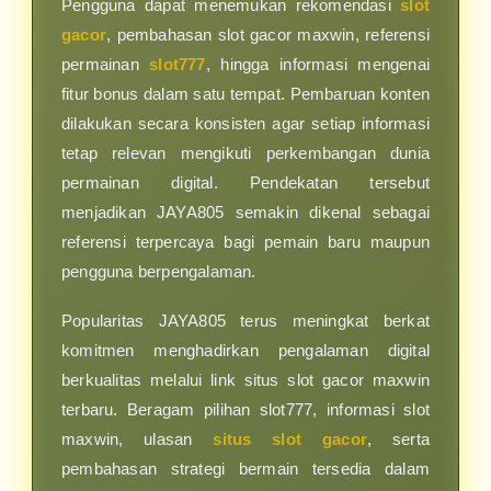
Pengguna dapat menemukan rekomendasi
slot
gacor
, pembahasan slot gacor maxwin, referensi
permainan
slot777
, hingga informasi mengenai
fitur bonus dalam satu tempat. Pembaruan konten
dilakukan secara konsisten agar setiap informasi
tetap relevan mengikuti perkembangan dunia
permainan digital. Pendekatan tersebut
menjadikan JAYA805 semakin dikenal sebagai
referensi terpercaya bagi pemain baru maupun
pengguna berpengalaman.
Popularitas JAYA805 terus meningkat berkat
komitmen menghadirkan pengalaman digital
berkualitas melalui link situs slot gacor maxwin
terbaru. Beragam pilihan slot777, informasi slot
maxwin, ulasan
situs slot gacor
, serta
pembahasan strategi bermain tersedia dalam