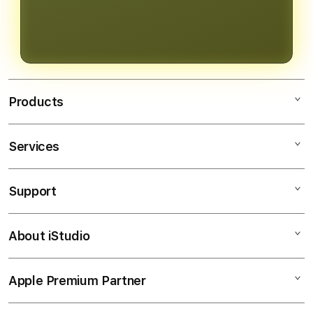
pada perangkat Android, iPhone,
maxwin dalam satu halaman
banyak pemain.
tablet, maupun desktop tanpa
sehingga pengguna lebih mudah
mengurangi kualitas tampilan
menemukan informasi sesuai
maupun kecepatan akses.
kebutuhan.
Products
Services
JAYA805
BAJAWA TOGEL
Support
AppleCare+
SLOT777
Corporate
SLOT GACOR
About iStudio
My Account
SLOT GACOR MAXWIN
SITUS SLOT
Collection & Delivery
Elush Service Provider
SLOT GACOR MAXWIN
Apple Premium Partner
About Us
Returns & Exchanges
Financing Options
SITUS SLOT GACOR
Find an iStudio near you