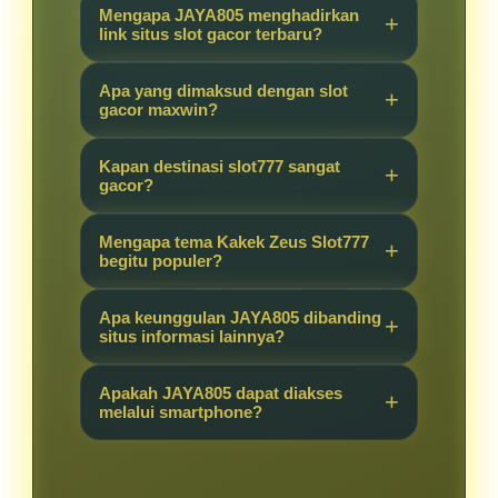
Mengapa JAYA805 menghadirkan
menyediakan informasi mengenai
link situs slot gacor terbaru?
situs slot, slot777, slot gacor, serta
Perubahan alamat akses dapat
berbagai pembahasan seputar
Apa yang dimaksud dengan slot
terjadi karena berbagai faktor
gacor maxwin?
permainan digital populer.
teknis. JAYA805 rutin memperbarui
Pengguna dapat memperoleh
Slot777 telah menjadi primadona
link terbaru agar pengguna tetap
referensi game terbaru, ulasan
Kapan destinasi slot777 sangat
top mesin slot gacor hari ini yang
gacor?
memperoleh akses yang lebih
fitur, hingga informasi link akses
menawarkan beragam fitur terbaik
stabil, cepat, serta nyaman ketika
yang selalu diperbarui.JAYA805
Slot gacor maxwin merupakan
berupa info RTP Live tertinggi dan
ingin mengunjungi platform.
Mengapa tema Kakek Zeus Slot777
merupakan platform yang
istilah yang umum digunakan
begitu populer?
gampang menang.
menyediakan informasi mengenai
komunitas pemain untuk menyebut
Tema Kakek Zeus Slot777 dikenal
situs slot, slot777, slot gacor, serta
permainan slot dengan performa
Apa keunggulan JAYA805 dibanding
berkat desain visual bergaya
berbagai pembahasan seputar
situs informasi lainnya?
menarik berdasarkan pengalaman
mitologi, animasi berkualitas
permainan digital populer.
pengguna, fitur bonus, frekuensi
JAYA805 menyajikan pembahasan
tinggi, efek suara menarik, serta
Pengguna dapat memperoleh
kemenangan, atau potensi hadiah
Apakah JAYA805 dapat diakses
yang selalu diperbarui, navigasi
melalui smartphone?
fitur bonus seperti Free Spins,
referensi game terbaru, ulasan
besar. Istilah tersebut bukan
sederhana, tampilan responsif,
Wild, maupun Multiplier.
fitur, hingga informasi link akses
jaminan hasil permainan.
Ya. Seluruh halaman telah
informasi slot777 lengkap, serta
Kombinasi tersebut membuat
yang selalu diperbarui.
dioptimalkan agar berjalan lancar
referensi berbagai slot gacor
permainan terasa lebih seru bagi