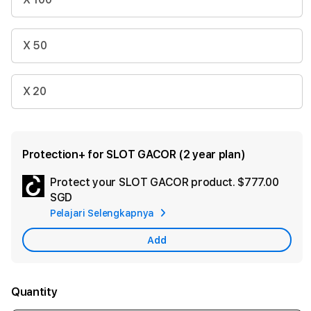
X 50
X 20
Protection+ for SLOT GACOR (2 year plan)
Protect your SLOT GACOR product.
$777.00
Ad
SGD
App
Pelajari Selengkapnya
Car
Add
Quantity