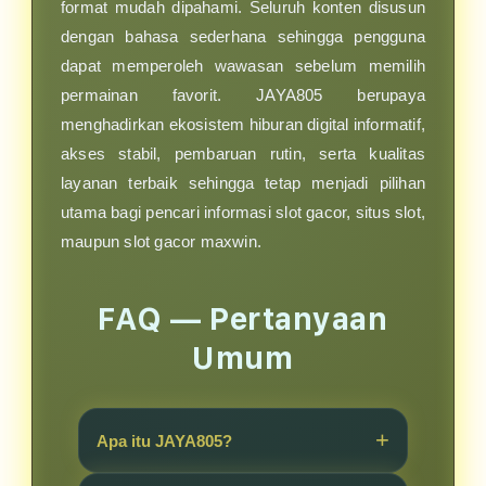
format mudah dipahami. Seluruh konten disusun
dengan bahasa sederhana sehingga pengguna
dapat memperoleh wawasan sebelum memilih
permainan favorit. JAYA805 berupaya
menghadirkan ekosistem hiburan digital informatif,
akses stabil, pembaruan rutin, serta kualitas
layanan terbaik sehingga tetap menjadi pilihan
utama bagi pencari informasi slot gacor, situs slot,
maupun slot gacor maxwin.
FAQ — Pertanyaan
Umum
Apa itu JAYA805?
JAYA805 merupakan platform yang