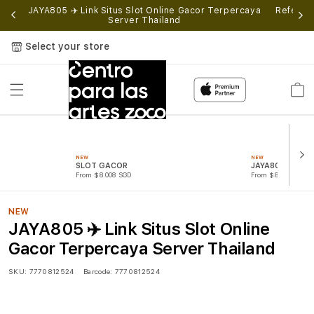
aru
JAYA805 ✈️ Link Situs Slot Online Gacor Terpercaya
Referens
Server Thailand
Select your store
Cart
NEW
NEW
SLOT GACOR
JAYA805
From $8.008 SGD
From $807.77 SGD
NEW
JAYA805 ✈️ Link Situs Slot Online
Gacor Terpercaya Server Thailand
SKU:
7770812524
Barcode:
7770812524