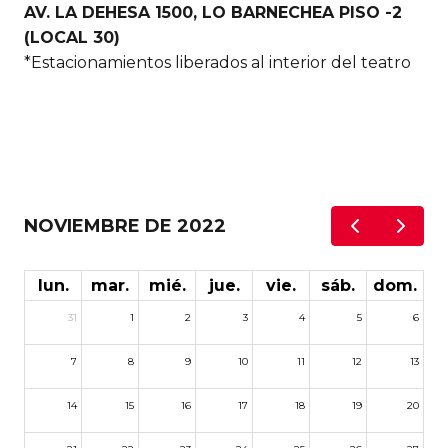
AV. LA DEHESA 1500, LO BARNECHEA PISO -2
(LOCAL 30)
*Estacionamientos liberados al interior del teatro
NOVIEMBRE DE 2022
lun.
mar.
mié.
jue.
vie.
sáb.
dom.
31
1
2
3
4
5
6
7
8
9
10
11
12
13
14
15
16
17
18
19
20