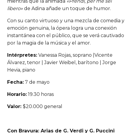
mientras que la animada
«Prendi, per me sei
libero»
de Adina añade un toque de humor.
Con su canto virtuoso y una mezcla de comedia y
emoción genuina, la ópera logra una conexión
instantánea con el público, que se verá cautivado
por la magia de la música y el amor.
Intérpretes:
Vanessa Rojas, soprano |Vicente
Álvarez, tenor | Javier Weibel, barítono | Jorge
Hevia, piano
Fecha:
7 de mayo
Horario:
19.30 horas
Valor:
$20.000 general
Con Bravura: Arias de G. Verdi y G. Puccini