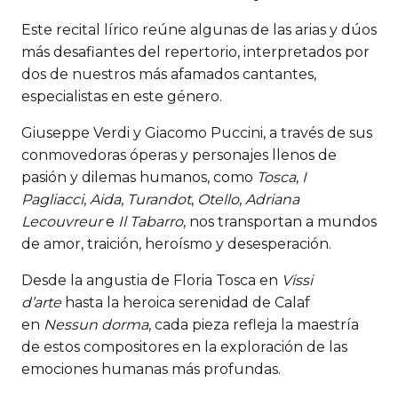
Este recital lírico reúne algunas de las arias y dúos
más desafiantes del repertorio, interpretados por
dos de nuestros más afamados cantantes,
especialistas en este género.
Giuseppe Verdi y Giacomo Puccini, a través de sus
conmovedoras óperas y personajes llenos de
pasión y dilemas humanos, como
Tosca
,
I
Pagliacci
,
Aida
,
Turandot
,
Otello
,
Adriana
Lecouvreur
e
Il Tabarro
, nos transportan a mundos
de amor, traición, heroísmo y desesperación.
Desde la angustia de Floria Tosca en
Vissi
d’arte
hasta la heroica serenidad de Calaf
en
Nessun dorma
, cada pieza refleja la maestría
de estos compositores en la exploración de las
emociones humanas más profundas.