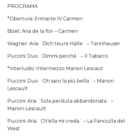
PROGRAMA
*Obertura: Entracte IV Carmen
Bizet: Aria de la flor – Carmen
Wagner: Aria ¨Dich teure Halle¨ – Tannhauser
Puccini: Duo ¨Dimmi perché¨ – Il Tabarro
*Interludio: Intermezzo Manon Lescaut
Puccini: Duo ¨Oh saro la più bella¨ – Manon
Lescault
Puccini: Aria ¨Sola perduta abbandonata¨ –
Manon Lescault
Puccini: Aria ¨Ch’ella mi creda¨ – La Fanciulla del
West