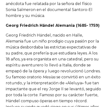
anécdota fue relatada por la señora del físico
Sonia Salmeron en el documental Santoro-El
hombre y su música.
Georg Friedrich Händel
Alemania (1685-
1759)
Georg Friedrich Händel, nacido en Halle,
Alemania fue un niño prodigio cuya pasión por la
música desbordaba las estrictas expectativas de
su padre, que prefería que estudiara leyes. A los
18 años, ya era organista en una catedral, pero su
espíritu aventurero lo llevó a Italia, donde se
empapó de la ópera y luego revolucionó Londres.
Su famoso oratorio
Mesías
se convirtió en un éxito
rotundo, y la interpretación de «Aleluya» fue tan
impactante que el rey Jorge II se levantó, seguido
por toda la corte. Famoso por su carácter fuerte,
Händel compuso óperas en tiempo récord.
Incluso cuando quedó ciego en sus últimos años,